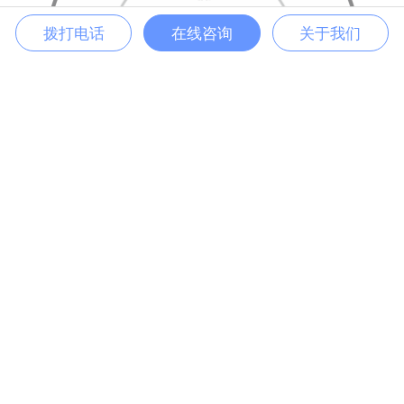
拨打电话
在线咨询
关于我们
服务保障
全国多家项目实施办事处
在北京、上海、西安、成都、广州、河北石家庄等地便捷服